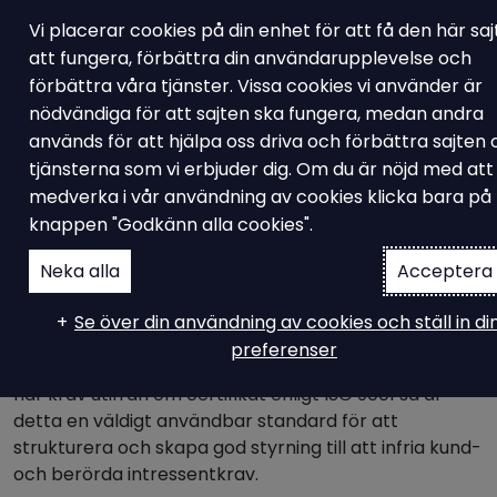
Vi placerar cookies på din enhet för att få den här sa
att fungera, förbättra din användarupplevelse och
förbättra våra tjänster. Vissa cookies vi använder är
nödvändiga för att sajten ska fungera, medan andra
Konsultation
används för att hjälpa oss driva och förbättra sajten
ISO 9001 konsult
tjänsterna som vi erbjuder dig. Om du är nöjd med att
medverka i vår användning av cookies klicka bara på
knappen "Godkänn alla cookies".
Konsultation enligt ISO 9001 är den tjänst där vi har
Neka alla
Acceptera 
högst intresse och behov. Kanske för att denna
standard kan tillämpas av egentligen alla företag och
Se över din användning av cookies och ställ in di
verksamheter oavsett storlek eller inriktning.
preferenser
Vi tänker också att oavsett om man som verksamhet
har krav utifrån om certifikat enligt ISO 9001 så är
detta en väldigt användbar standard för att
strukturera och skapa god styrning till att infria kund-
och berörda intressentkrav.