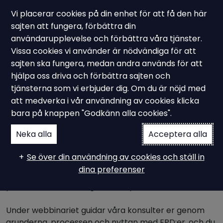
Vi placerar cookies på din enhet för att få den här
sajten att fungera, förbättra din
användarupplevelse och förbättra våra tjänster.
Vissa cookies vi använder är nödvändiga för att
Ampiro's kostnadsfria webbinarium
sajten ska fungera, medan andra används för att
EPD - vad är det och
hjälpa oss driva och förbättra sajten och
tjänsterna som vi erbjuder dig. Om du är nöjd med
varför blir det viktigare
att medverka i vår användning av cookies klicka
bara på knappen "Godkänn alla cookies".
Neka alla
Acceptera alla
Ampiro välkomnar er till ett kostnadsfritt
webbinarium där vi reder ut begreppet
Se över din användning av cookies och ställ in
Environmental Product Declaration (EPD) på
dina preferenser
svenska, miljövarudeklaration- ett verktyg som håller
på att bli ett allt vanligare krav på marknaden.
Under webbinariet guidar våra konsulter er genom
grunderna, processen och nyttan med EPD:er, och du