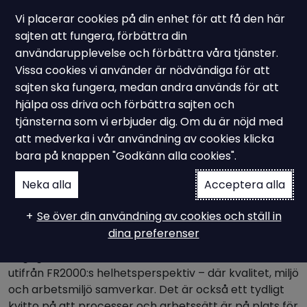
Vi placerar cookies på din enhet för att få den här
sajten att fungera, förbättra din
användarupplevelse och förbättra våra tjänster.
Vissa cookies vi använder är nödvändiga för att
Kundcase - FR2000
sajten ska fungera, medan andra används för att
Tundo Schakt FR2000
hjälpa oss driva och förbättra sajten och
tjänsterna som vi erbjuder dig. Om du är nöjd med
certifierade
att medverka i vår användning av cookies klicka
bara på knappen "Godkänn alla cookies".
Neka alla
Acceptera alla
Vi gratulerar Tundo Schakt AB till en lyckad
certifiering enligt FR2000:2022.
Se över din användning av cookies och ställ in
dina preferenser
Certifieringen är resultatet av ett strukturerat och
engagerat arbete med att utveckla verksamheten
utifrån FR2000:s helhetsperspektiv – där kvalitet, miljö
och arbetsmiljö samverkar. Det är också ett tydligt
kvitto på att processer och arbetssätt är på plats för