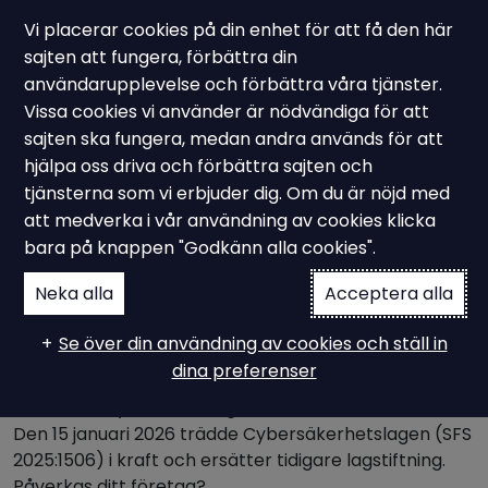
Vi placerar cookies på din enhet för att få den här
sajten att fungera, förbättra din
användarupplevelse och förbättra våra tjänster.
Vissa cookies vi använder är nödvändiga för att
Nyhet - Ny cybersäkerhetslag
sajten ska fungera, medan andra används för att
NIS 1 blir NIS 2 – ny lag om
hjälpa oss driva och förbättra sajten och
tjänsterna som vi erbjuder dig. Om du är nöjd med
cybersäkerhet
att medverka i vår användning av cookies klicka
bara på knappen "Godkänn alla cookies".
Neka alla
Acceptera alla
Året 2018 markerar ett paradigmskifte inom
informationssäkerhet – när NIS1-direktivet (Network
Se över din användning av cookies och ställ in
and Information Security Directive) införlivades i
dina preferenser
svensk lagstiftning. Nu, åtta år senare, ska NIS2-
direktivets syfte bli verklighet i EU:s medlemsstater.
Den 15 januari 2026 trädde Cybersäkerhetslagen (SFS
2025:1506) i kraft och ersätter tidigare lagstiftning.
Påverkas ditt företag?