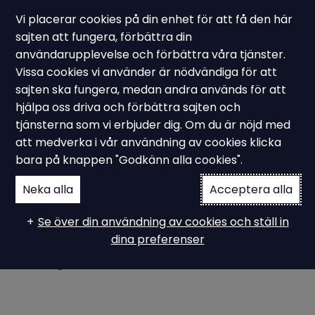
Vi placerar cookies på din enhet för att få den här
sajten att fungera, förbättra din
användarupplevelse och förbättra våra tjänster.
Vissa cookies vi använder är nödvändiga för att
Ampiro Göteborg anställer Beatrice Glimberg
sajten ska fungera, medan andra används för att
Ny KMA &
hjälpa oss driva och förbättra sajten och
tjänsterna som vi erbjuder dig. Om du är nöjd med
verksamhetskonsult
att medverka i vår användning av cookies klicka
bara på knappen "Godkänn alla cookies".
Neka alla
Acceptera alla
Det är med stor glädje vi kan meddela att Ampiro
gjort klart med ytterligare en Verksamhetskonsult
Se över din användning av cookies och ställ in
och det genom Beatrice Glimberg. Beatrice börjar
dina preferenser
den 14 februari och kommer utgå från Ampiro
Göteborg och framför allt verka mot kunder i väst.