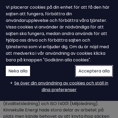
Vi placerar cookies på din enhet för att få den här
sajten att fungera, förbättra din
användarupplevelse och förbättra våra tjänster.
Vissa cookies vi använder är nödvändiga för att
Kundcase - kvalitets- och miljöledningssystem
sajten ska fungera, medan andra används för att
Att knyta ihop säcken:
hjälpa oss driva och förbättra sajten och
tjänsterna som vi erbjuder dig. Om du är nöjd med
från delar till fungerande
att medverka i vår användning av cookies klicka
bara på knappen "Godkänn alla cookies".
system
Neka alla
Acceptera alla
Se över din användning av cookies och ställ in
Vi på Ampiro fick förtroendet att stötta Kinnekulle
dina preferenser
Energi i att samla, strukturera och knyta ihop
befintligt arbete enligt kraven i ISO 9001
(Kvalitetsledning) och ISO 14001 (Miljöledning).
Kinnekulle Energi hade stora delar av arbetet på
plats men kände behovet av att knyta ihop säcken