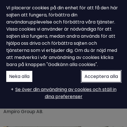
Vi placerar cookies på din enhet för att få den här
sajten att fungera, förbättra din
användarupplevelse och förbättra våra tjänster.
Vissa cookies vi använder är nödvändiga för att
Pressmeddelande
sajten ska fungera, medan andra används för att
BackOffice Scandinavia
hjälpa oss driva och förbättra sajten och
tjänsterna som vi erbjuder dig. Om du är nöjd med
AB integreras med
att medverka i vår användning av cookies klicka
bara på knappen "Godkänn alla cookies".
Ampiro Group
Neka alla
Acceptera alla
Se över din användning av cookies och ställ in
Vi kan idag meddela att avtal har ingåtts mellan
dina preferenser
Backoffice Scandinavia AB av och Ampiro Group där
Backoffice Scandinavia AB kommer integreras med
Ampiro Group AB.