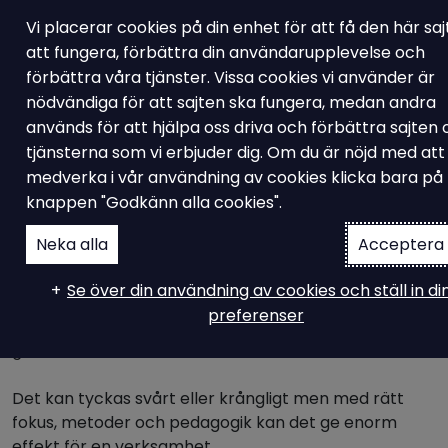
Vi placerar cookies på din enhet för att få den här sa
att fungera, förbättra din användarupplevelse och
förbättra våra tjänster. Vissa cookies vi använder är
nödvändiga för att sajten ska fungera, medan andra
Avvikelsehanteringssystem
används för att hjälpa oss driva och förbättra sajten
Vad är
tjänsterna som vi erbjuder dig. Om du är nöjd med att
medverka i vår användning av cookies klicka bara på
avvikelsehanteringssyst
knappen "Godkänn alla cookies".
Neka alla
Acceptera 
Som ett viktigt och obligatoriskt område inom
Se över din användning av cookies och ställ in di
ledningssystem egentligen oavsett inriktning, så utgör
preferenser
hantering av avvikelser och incidenter som ett
grundelement.
Det kan tyckas svårt eller krångligt men med rätt
fokus, metoder och pedagogik kan det ge enorm
effekt för en verksamhet.